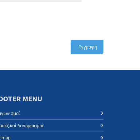
Εγγραφή
OOTER MENU
αγωνισμοί
απεζικοί Λογαριασμοί
temap