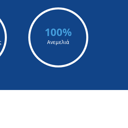
100%
ς
Ανεμελιά