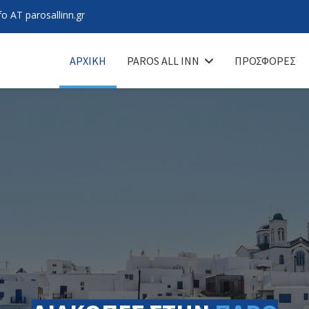
fo AT parosallinn.gr
ΑΡΧΙΚΉ
PAROS ALL INN
ΠΡΟΣΦΟΡΈΣ