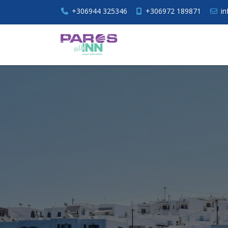
+306944 325346
+306972 189871
in